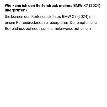
Wie kann ich den Reifendruck meines BMW X7 (2024)
überprüfen?
Sie können den Reifendruck Ihres BMW X7 (2024) mit
einem Reifendruckmesser überprüfen. Der empfohlene
Reifendruck befindet sich normalerweise auf einem
Aufkleber in der Fahrertür oder im Handbuch des
Fahrzeugs.
Welche Art von Öl benötigt mein BMW X7?
Die Art des Öls, das Ihr BMW X7 benötigt, hängt vom
Motor ab. Konsultieren Sie das Handbuch des Besitzers
für die empfohlene Ölviskosität und Spezifikation.
Was genau ist eine Fahrgestellnummer?
Die Fahrgestellnummer, auch bekannt als
Fahrzeugidentifikationsnummer, dient als eindeutiger
Identifikator für jedes Fahrzeug. Es ist am besten, im
Handbuch des BMW X7 (2024) nach dem genauen