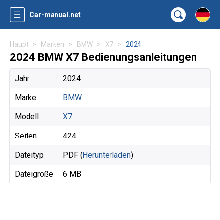
Car-manual.net
Haupt
Marken
BMW
X7
2024
2024 BMW X7 Bedienungsanleitungen
Jahr
2024
Marke
BMW
Modell
X7
Seiten
424
Dateityp
PDF (
Herunterladen
)
Dateigröße
6 MB