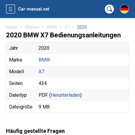
Car-manual.net
Haupt
Marken
BMW
X7
2020
2020 BMW X7 Bedienungsanleitungen
Jahr
2020
Marke
BMW
Modell
X7
Seiten
434
Dateityp
PDF (
Herunterladen
)
Dateigröße
9 MB
Häufig gestellte Fragen