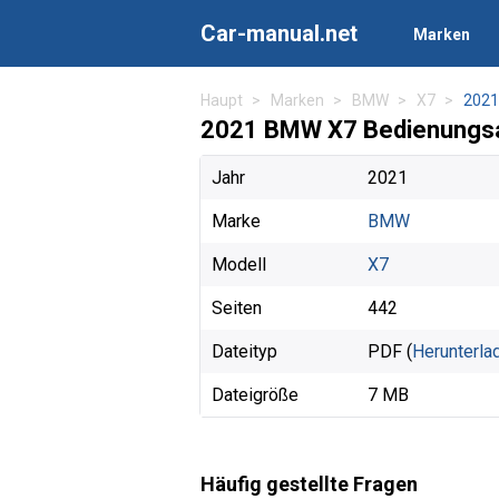
Car-manual.net
Marken
Haupt
Marken
BMW
X7
2021
2021 BMW X7 Bedienungsa
Jahr
2021
Marke
BMW
Modell
X7
Seiten
442
Dateityp
PDF (
Herunterla
Dateigröße
7 MB
Häufig gestellte Fragen