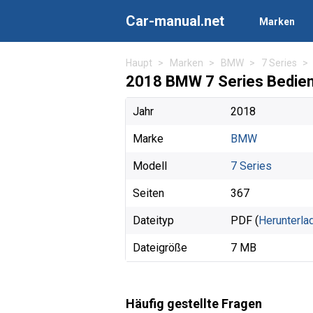
Car-manual.net
Marken
Haupt
Marken
BMW
7 Series
2018 BMW 7 Series Bedie
Jahr
2018
Marke
BMW
Modell
7 Series
Seiten
367
Dateityp
PDF (
Herunterla
Dateigröße
7 MB
Häufig gestellte Fragen