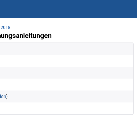
2018
nungsanleitungen
den
)