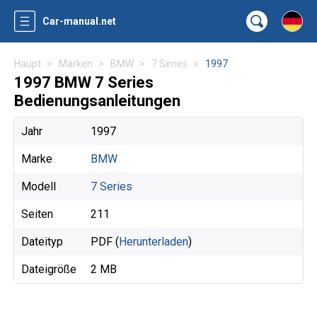
Car-manual.net
Haupt
Marken
BMW
7 Series
1997
1997 BMW 7 Series
Bedienungsanleitungen
Jahr
1997
Marke
BMW
Modell
7 Series
Seiten
211
Dateityp
PDF (
Herunterladen
)
Dateigröße
2 MB