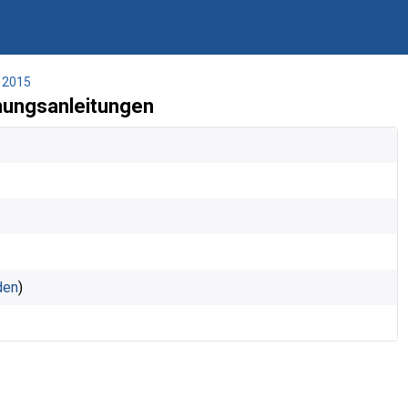
2015
nungsanleitungen
den
)