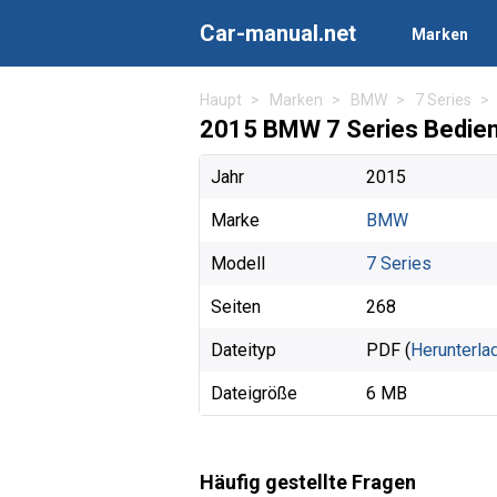
Car-manual.net
Marken
Haupt
Marken
BMW
7 Series
2015 BMW 7 Series Bedie
Jahr
2015
Marke
BMW
Modell
7 Series
Seiten
268
Dateityp
PDF (
Herunterla
Dateigröße
6 MB
Häufig gestellte Fragen