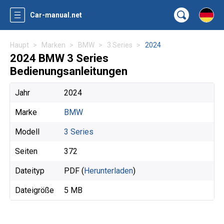
Car-manual.net
Haupt
Marken
BMW
3 Series
2024
2024 BMW 3 Series
Bedienungsanleitungen
Jahr
2024
Marke
BMW
Modell
3 Series
Seiten
372
Dateityp
PDF (
Herunterladen
)
Dateigröße
5 MB