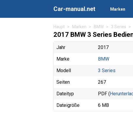
Car-manual.net
Marken
Haupt
Marken
BMW
3 Series
2017 BMW 3 Series Bedie
Jahr
2017
Marke
BMW
Modell
3 Series
Seiten
267
Dateityp
PDF (
Herunterla
Dateigröße
6 MB