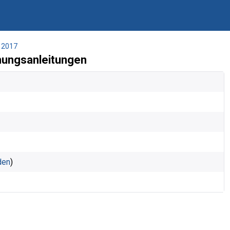
2017
nungsanleitungen
den
)