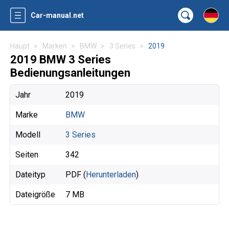
Car-manual.net
Haupt
Marken
BMW
3 Series
2019
2019 BMW 3 Series
Bedienungsanleitungen
Jahr
2019
Marke
BMW
Modell
3 Series
Seiten
342
Dateityp
PDF (
Herunterladen
)
Dateigröße
7 MB