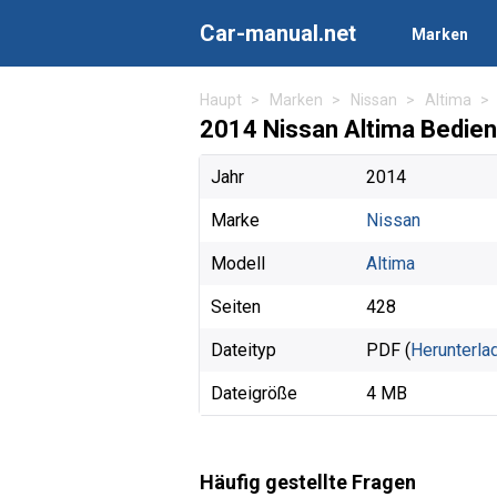
Car-manual.net
Marken
Haupt
Marken
Nissan
Altima
2014 Nissan Altima Bedie
Jahr
2014
Marke
Nissan
Modell
Altima
Seiten
428
Dateityp
PDF (
Herunterla
Dateigröße
4 MB
Häufig gestellte Fragen