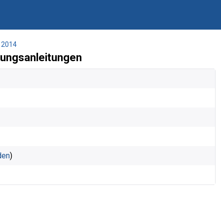
2014
nungsanleitungen
den
)