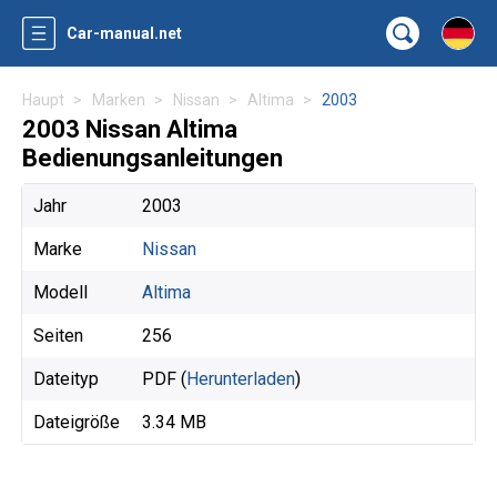
Car-manual.net
Haupt
Marken
Nissan
Altima
2003
2003 Nissan Altima
Bedienungsanleitungen
Jahr
2003
Marke
Nissan
Modell
Altima
Seiten
256
Dateityp
PDF (
Herunterladen
)
Dateigröße
3.34 MB