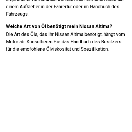
einem Aufkleber in der Fahrertür oder im Handbuch des
Fahrzeugs.
Welche Art von Öl benötigt mein Nissan Altima?
Die Art des Öls, das Ihr Nissan Altima benötigt, hängt vom
Motor ab. Konsultieren Sie das Handbuch des Besitzers
für die empfohlene Ölviskosität und Spezifikation.
Was genau ist eine Fahrgestellnummer?
Die Fahrgestellnummer, auch bekannt als
Fahrzeugidentifikationsnummer, dient als eindeutiger
Identifikator für jedes Fahrzeug. Es ist am besten, im
Handbuch des Nissan Altima (2003) nach dem genauen
Standort der Fahrgestellnummer zu suchen.
Wo finde ich Informationen zur Garantiedeckung
meines Nissan Altima?
Details zur Garantiedeckung Ihres Nissan Altima (2003)