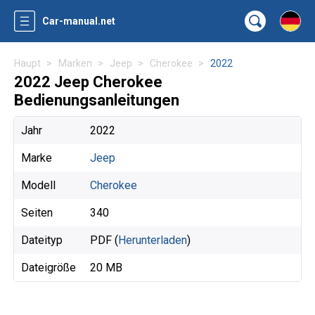
Car-manual.net
Haupt
Marken
Jeep
Cherokee
2022
2022 Jeep Cherokee
Bedienungsanleitungen
Jahr
2022
Marke
Jeep
Modell
Cherokee
Seiten
340
Dateityp
PDF (
Herunterladen
)
Dateigröße
20 MB