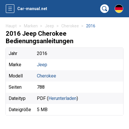
Car-manual.net
Haupt
Marken
Jeep
Cherokee
2016
2016 Jeep Cherokee
Bedienungsanleitungen
Jahr
2016
Marke
Jeep
Modell
Cherokee
Seiten
788
Dateityp
PDF (
Herunterladen
)
Dateigröße
5 MB