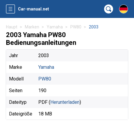
Car-manual.net
Haupt
Marken
Yamaha
PW80
2003
2003 Yamaha PW80
Bedienungsanleitungen
Jahr
2003
Marke
Yamaha
Modell
PW80
Seiten
190
Dateityp
PDF (
Herunterladen
)
Dateigröße
18 MB