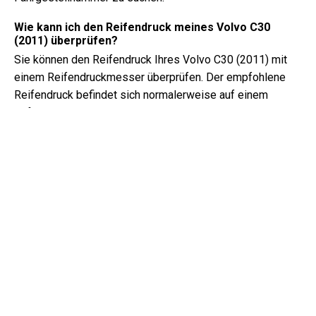
Wie kann ich den Reifendruck meines Volvo C30
(2011) überprüfen?
Sie können den Reifendruck Ihres Volvo C30 (2011) mit
einem Reifendruckmesser überprüfen. Der empfohlene
Reifendruck befindet sich normalerweise auf einem
Aufkleber in der Fahrertür oder im Handbuch des
Fahrzeugs.
Welche Art von Öl benötigt mein Volvo C30?
Die Art des Öls, das Ihr Volvo C30 benötigt, hängt vom
Motor ab. Konsultieren Sie das Handbuch des Besitzers
für die empfohlene Ölviskosität und Spezifikation.
Was genau ist eine Fahrgestellnummer?
Die Fahrgestellnummer, auch bekannt als
Fahrzeugidentifikationsnummer, dient als eindeutiger
Identifikator für jedes Fahrzeug. Es ist am besten, im
Handbuch des Volvo C30 (2011) nach dem genauen