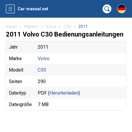
Car-manual.net
Haupt
Marken
Volvo
C30
2011
2011 Volvo C30 Bedienungsanleitungen
Jahr
2011
Marke
Volvo
Modell
C30
Seiten
290
Dateityp
PDF (
Herunterladen
)
Dateigröße
7 MB