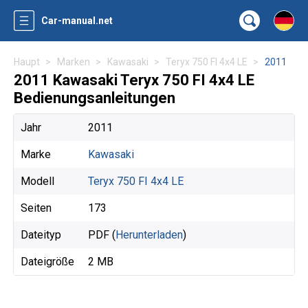
Car-manual.net
Haupt
Marken
Kawasaki
Teryx 750 FI 4x4 LE
2011
2011 Kawasaki Teryx 750 FI 4x4 LE
Bedienungsanleitungen
Jahr
2011
Marke
Kawasaki
Modell
Teryx 750 FI 4x4 LE
Seiten
173
Dateityp
PDF (
Herunterladen
)
Dateigröße
2 MB