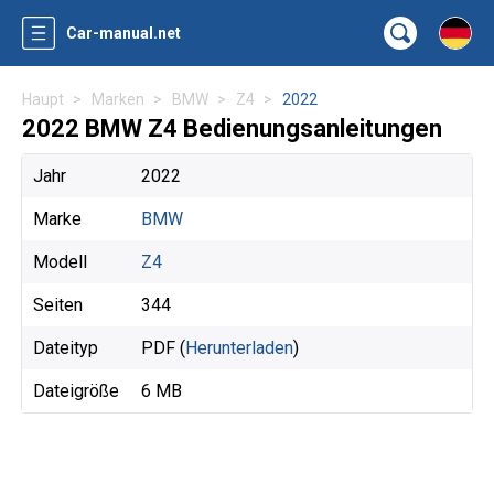
Car-manual.net
Haupt
Marken
BMW
Z4
2022
2022 BMW Z4 Bedienungsanleitungen
Jahr
2022
Marke
BMW
Modell
Z4
Seiten
344
Dateityp
PDF (
Herunterladen
)
Dateigröße
6 MB