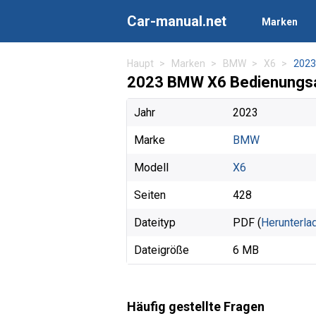
Car-manual.net
Marken
Haupt
Marken
BMW
X6
2023
2023 BMW X6 Bedienungsa
Jahr
2023
Marke
BMW
Modell
X6
Seiten
428
Dateityp
PDF (
Herunterla
Dateigröße
6 MB
Häufig gestellte Fragen