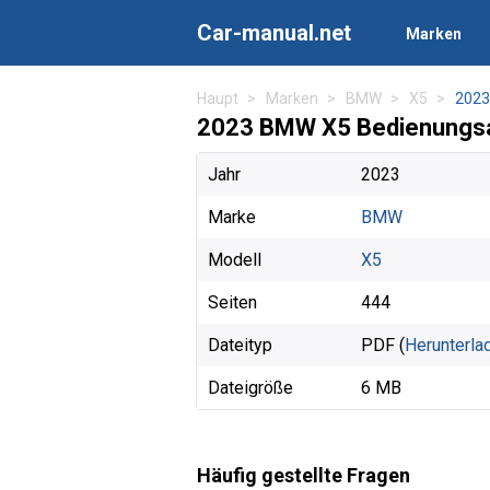
Car-manual.net
Marken
Haupt
Marken
BMW
X5
2023
2023 BMW X5 Bedienungsa
Jahr
2023
Marke
BMW
Modell
X5
Seiten
444
Dateityp
PDF (
Herunterla
Dateigröße
6 MB
Häufig gestellte Fragen