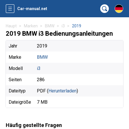
Car-manual.net
Haupt
Marken
BMW
i3
2019
2019 BMW i3 Bedienungsanleitungen
Jahr
2019
Marke
BMW
Modell
i3
Seiten
286
Dateityp
PDF (
Herunterladen
)
Dateigröße
7 MB
Häufig gestellte Fragen