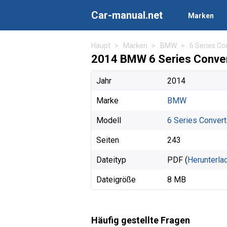
Car-manual.net
Marken
Haupt
Marken
BMW
6 Series Co
2014 BMW 6 Series Conver
Jahr
2014
Marke
BMW
Modell
6 Series Convert
Seiten
243
Dateityp
PDF (
Herunterla
Dateigröße
8 MB
Häufig gestellte Fragen