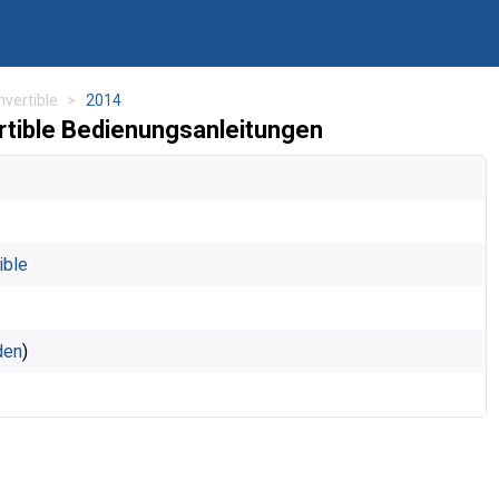
nvertible
2014
tible Bedienungsanleitungen
ible
den
)