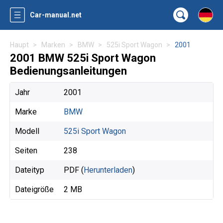
Car-manual.net
Haupt
Marken
BMW
525i Sport Wagon
2001
2001 BMW 525i Sport Wagon
Bedienungsanleitungen
Jahr
2001
Marke
BMW
Modell
525i Sport Wagon
Seiten
238
Dateityp
PDF (
Herunterladen
)
Dateigröße
2 MB