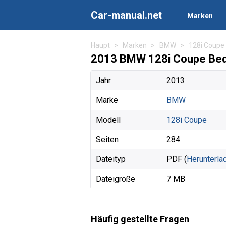
Car-manual.net
Marken
Haupt
Marken
BMW
128i Coupe
2013 BMW 128i Coupe Bed
Jahr
2013
Marke
BMW
Modell
128i Coupe
Seiten
284
Dateityp
PDF (
Herunterla
Dateigröße
7 MB
Häufig gestellte Fragen