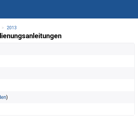
2013
ienungsanleitungen
den
)